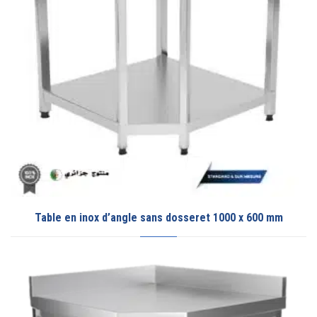
Table en inox d’angle sans dosseret 1000 x 600 mm