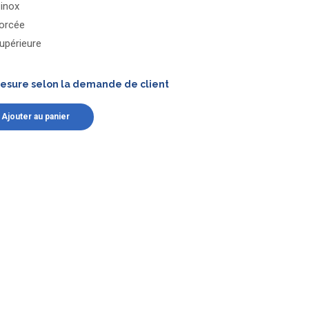
 inox
forcée
supérieure
mesure selon la demande de client
Ajouter au panier