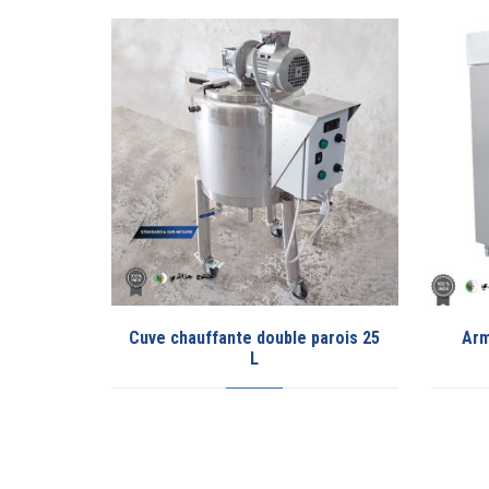
parois 25
Armoire réfrigérée en inox 02
portes 2000 L
p