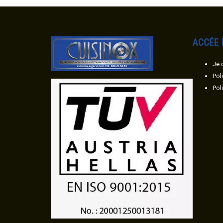
ACC
É
E
Je 
Pol
Pol