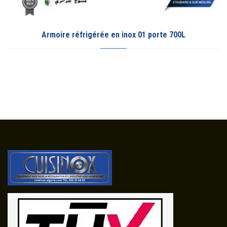
Armoire réfrigérée en inox 01 porte 700L