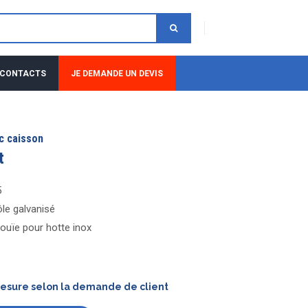
 CONTACTS
JE DEMANDE UN DEVIS
ec caisson
t
5
ôle galvanisé
ouïe pour hotte inox
mesure selon la demande de client