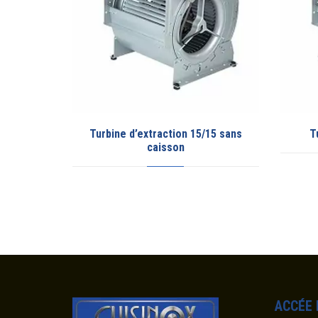
d’extraction 15/15 sans
Turbine d’extraction 10/10
caisson
ACC
É
E