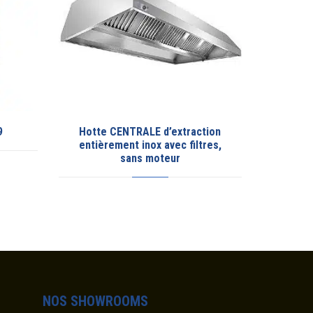
TRALE d’extraction
Gaine carré
t inox avec filtres,
ans moteur
NOS SHOWROOMS