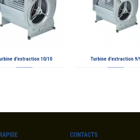
Turbine d’extraction 9/9
Hotte CEN
entièremen
s
 RAPIDE
CONTACTS