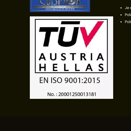
Je 
Pol
Pol