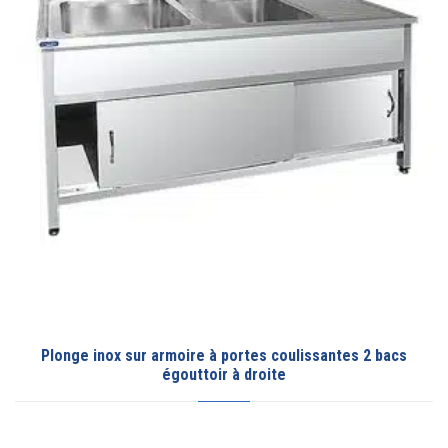
Plonge inox sur armoire à portes coulissantes 2 bacs
égouttoir à droite