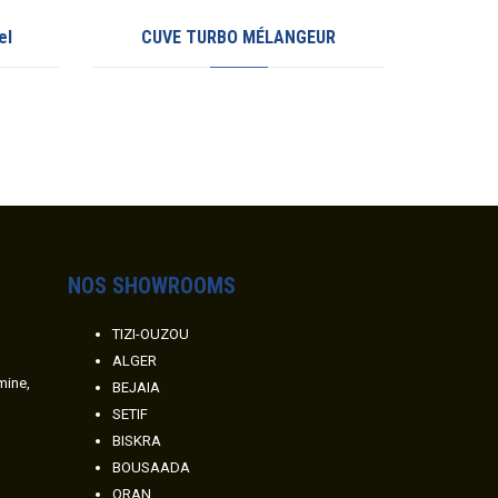
el
CUVE TURBO MÉLANGEUR
Marina
NOS SHOWROOMS
TIZI-OUZOU
ALGER
amine,
BEJAIA
SETIF
BISKRA
BOUSAADA
ORAN