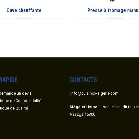
Cuve chauffante
Presse à fromage manu
 RAPIDE
CONTACTS
demande un devis
info@cuisinox-algerie.com
itique de Confidentialité
Siège et Usine :
Local c, lieu dit thilk
itique de Qualité
Azazga 15300