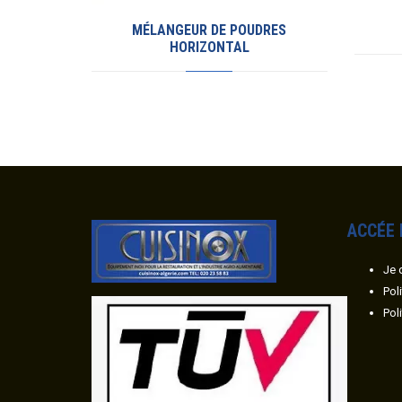
MÉLANGEUR DE POUDRES
HORIZONTAL
ACC
É
E
Je 
Pol
Pol