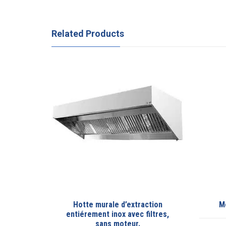
Related Products
urale d’extraction
Meuble chawarma cuisinox
t inox avec filtres,
ans moteur.