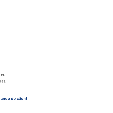
rés
les,
mande de client