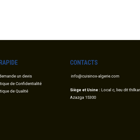
 RAPIDE
CONTACTS
demande un devis
info@cuisinox-algerie.com
itique de Confidentialité
Siège et Usine :
Local c, lieu dit thilk
itique de Qualité
Azazga 15300