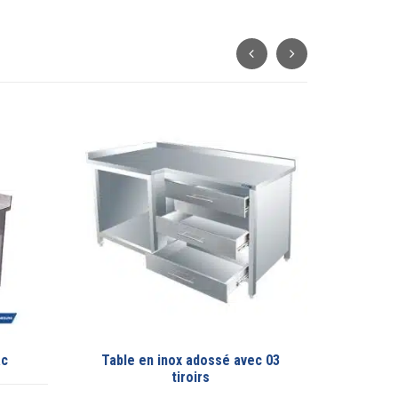
ox adossé avec 03
meuble froid
tiroirs