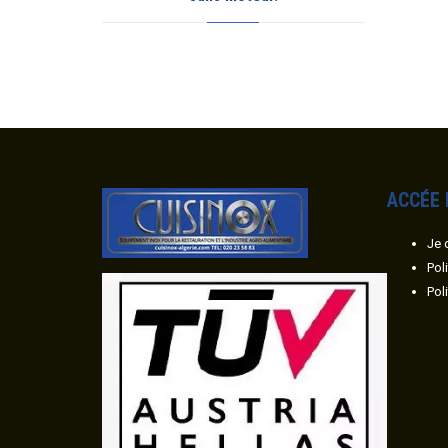
ACC
É
E
Je 
Pol
Pol