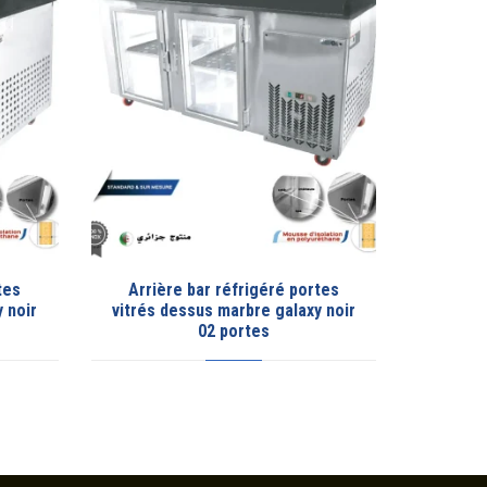
 portes
Chambre froide positive
laxy noir