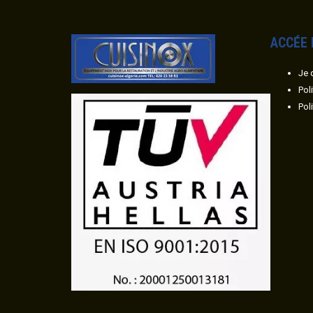
ACC
É
E
Je 
Pol
Pol