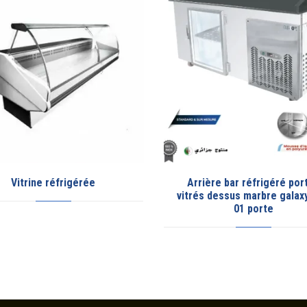
Arrière bar réfrigéré portes
Arrière bar réfrigéré
itrés dessus marbre galaxy noir
vitrés dessus marbre ga
01 porte
02 portes