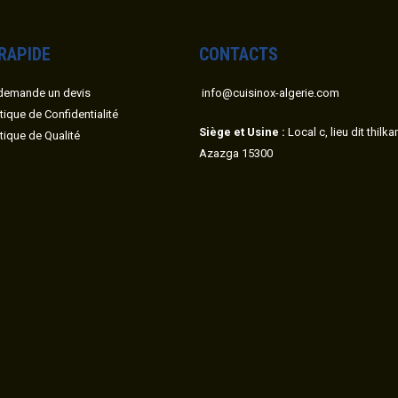
 RAPIDE
CONTACTS
demande un devis
info@cuisinox-algerie.com
itique de Confidentialité
Siège et Usine :
Local c, lieu dit thilk
itique de Qualité
Azazga 15300