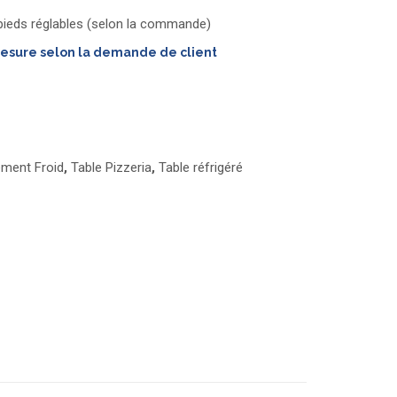
V
 pieds réglables (selon la commande)
mesure selon la demande de client
ement Froid
,
Table Pizzeria
,
Table réfrigéré