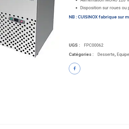
Alimentation MONO 220 
Disposition sur roues ou
NB : CUISINOX fabrique sur 
UGS :
FPC00062
Catégories :
Desserte
,
Equip