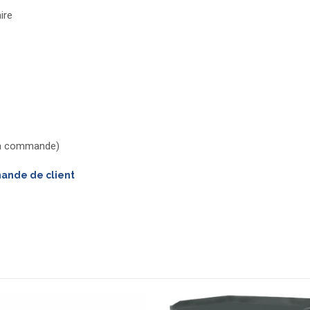
ire
 la commande)
mande de client